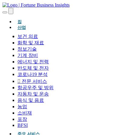
(현재의)
집
산업
보건 의료
화학 및 재료
정보기술
기계 장비
에너지 및 전력
반도체 및 전자
코로나19 분석
전문 서비스
항공우주 및 방위
자동차 및 운송
음식 및 음료
농업
소비재
포장
BFSI
주요 서비스