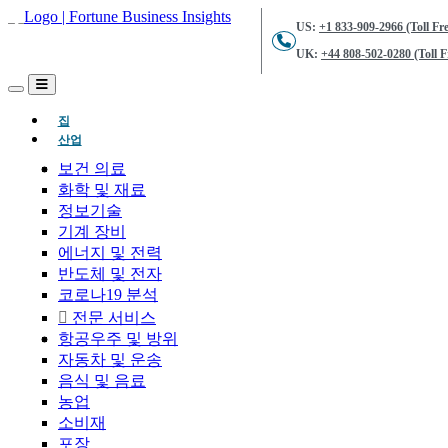
US:
+1 833-909-2966 (Toll Fre
UK:
+44 808-502-0280 (Toll F
(현재의)
집
산업
보건 의료
화학 및 재료
정보기술
기계 장비
에너지 및 전력
반도체 및 전자
코로나19 분석
전문 서비스
항공우주 및 방위
자동차 및 운송
음식 및 음료
농업
소비재
포장