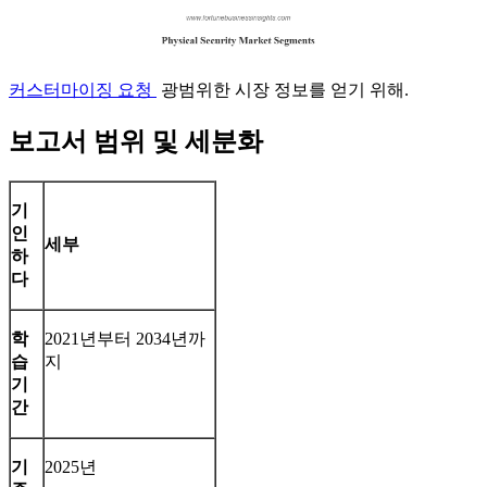
커스터마이징 요청
광범위한 시장 정보를 얻기 위해.
보고서 범위 및 세분화
기
인
세부
하
다
학
2021년부터 2034년까
습
지
기
간
기
2025년