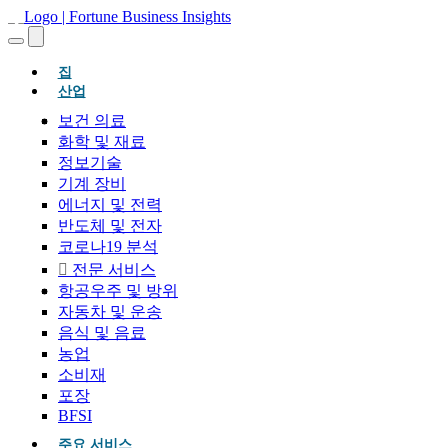
(현재의)
집
산업
보건 의료
화학 및 재료
정보기술
기계 장비
에너지 및 전력
반도체 및 전자
코로나19 분석
전문 서비스
항공우주 및 방위
자동차 및 운송
음식 및 음료
농업
소비재
포장
BFSI
주요 서비스