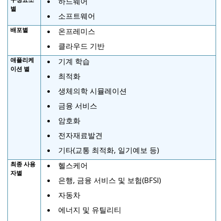
하드웨어
별
소프트웨어
배포별
온프레미스
클라우드 기반
애플리케
기계 학습
이션 별
최적화
생체의학 시뮬레이션
금융 서비스
암호화
전자재료발견
기타(교통 최적화, 일기예보 등)
최종 사용
헬스케어
자별
은행, 금융 서비스 및 보험(BFSI)
자동차
에너지 및 유틸리티