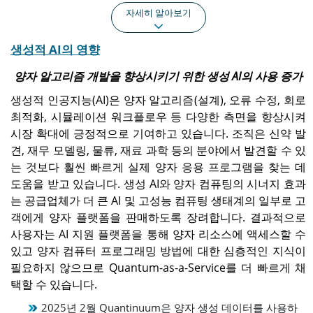
자세히 알아보기
생성적 AI의 영향
아시아 태평양
북아메리카
아시아 태평양 지역은 2026
북미는 2025년에 6억 1천만
양자 알고리즘 개발을 향상시키기 위한 생성 AI의 사용 증가
년까지 3억 5천만 달러에 이
달러를 창출하며 선두적인
생성적 인공지능(AI)은 양자 알고리즘(설계), 오류 수정, 회로
를 것으로 예상되며 예측 기
시장 위치를 ​​유지했습니다.
간 동안 CAGR 36.5%로 가
최적화, 시뮬레이션 워크플로우 등 다양한 측면을 향상시켜
장 높은 성장을 기록할 것으
시장 확대에 긍정적으로 기여하고 있습니다. 조직은 신약 발
로 예상됩니다.
견, 재무 모델링, 물류, 재료 과학 등의 분야에서 발견할 수 있
는 것보다 훨씬 빠르게 실제 양자 응용 프로그램을 찾는 데
유럽
우리를.
도움을 받고 있습니다. 생성 AI와 양자 컴퓨팅의 시너지 효과
유럽은 예측 기간 동안
미국 시장은 2026년까지 4
는 공급업체가 더 큰 AI 및 고성능 컴퓨팅 생태계의 일부로 고
CAGR 31.0% 성장하여
억 7천만 달러에 이를 것으
객에게 양자 플랫폼을 판매하도록 장려합니다. 결과적으로
2026년까지 54억 6천만 달
로 예상됩니다.
사용자는 AI 지원 플랫폼을 통해 양자 리소스에 액세스할 수
러에 이를 것으로 예상됩니
있고 양자 컴퓨터 프로그래밍 방법에 대한 심층적인 지식이
다.
필요하지 않으므로 Quantum-as-a-Service를 더 빠르게 채
택할 수 있습니다.
일본
2025년 2월 Quantinuum은 양자 생성 데이터를 사용하
일본 시장은 2026년까지 6