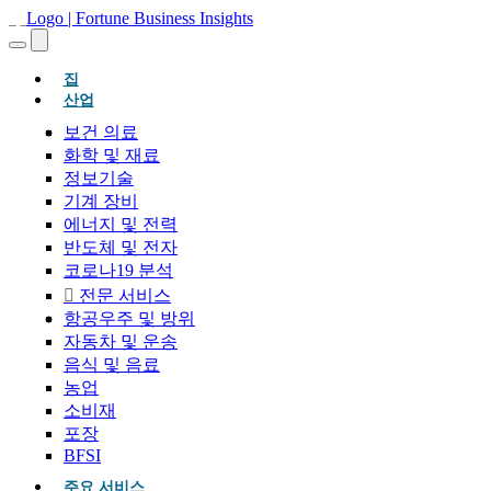
(현재의)
집
산업
보건 의료
화학 및 재료
정보기술
기계 장비
에너지 및 전력
반도체 및 전자
코로나19 분석
전문 서비스
항공우주 및 방위
자동차 및 운송
음식 및 음료
농업
소비재
포장
BFSI
주요 서비스