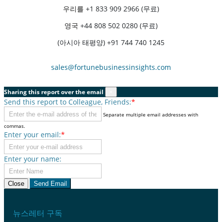
우리를
+1 833 909 2966 (무료)
영국
+44 808 502 0280 (무료)
(아시아 태평양) +91 744 740 1245
sales@fortunebusinessinsights.com
Sharing this report over the email
×
Send this report to Colleague, Friends:
*
Separate multiple email addresses with
commas.
Enter your email:
*
Enter your name:
Close
Send Email
뉴스레터 구독