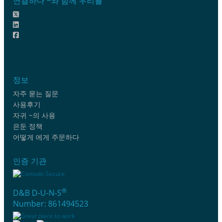
연결하다 ~와 함께 우리를
정보
자주 묻는 질문
사용후기
자귀 ~의 사용
은둔 정책
어떻게 에게 주문하다
인증 기관
®
D&B D-U-N-S
Number: 861494523