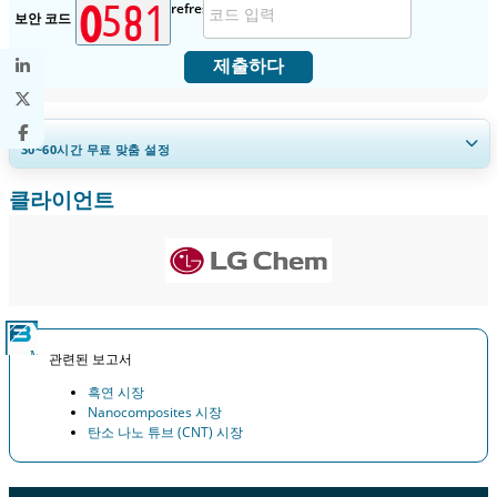
보안 코드
제출하다
30~60
시간
무료 맞춤 설정
클라이언트
지역 및 국가 범위 확장, 세그먼트 분석, 기업 프로필, 경쟁 벤치마킹, 및 최
종 사용자 인사이트.
지금 맞춤 설정
관련된 보고서
흑연 시장
Nanocomposites 시장
탄소 나노 튜브 (CNT) 시장