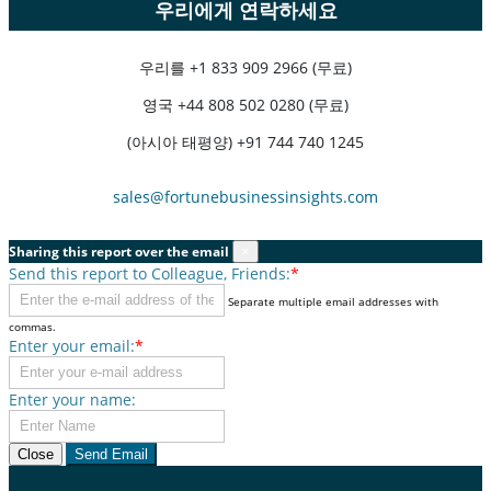
우리에게 연락하세요
우리를
+1 833 909 2966 (무료)
영국
+44 808 502 0280 (무료)
(아시아 태평양) +91 744 740 1245
sales@fortunebusinessinsights.com
Sharing this report over the email
×
Send this report to Colleague, Friends:
*
Separate multiple email addresses with
commas.
Enter your email:
*
Enter your name:
Close
Send Email