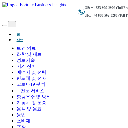
US:
+1 833-909-2966 (Toll Fre
UK:
+44 808-502-0280 (Toll F
(현재의)
집
산업
보건 의료
화학 및 재료
정보기술
기계 장비
에너지 및 전력
반도체 및 전자
코로나19 분석
전문 서비스
항공우주 및 방위
자동차 및 운송
음식 및 음료
농업
소비재
포장