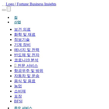
(현재의)
집
산업
보건 의료
화학 및 재료
정보기술
기계 장비
에너지 및 전력
반도체 및 전자
코로나19 분석
전문 서비스
항공우주 및 방위
자동차 및 운송
음식 및 음료
농업
소비재
포장
BFSI
주요 서비스