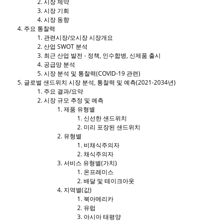
시장 제약
시장 기회
시장 동향
주요 통찰력
관련시장/모시장 시장개요
산업 SWOT 분석
최근 산업 발전 - 정책, 인수합병, 신제품 출시
공급망 분석
시장 분석 및 통찰력(COVID-19 관련)
글로벌 샌드위치 시장 분석, 통찰력 및 예측(2021-2034년)
주요 결과/요약
시장 규모 추정 및 예측
제품 유형별
신선한 샌드위치
미리 포장된 샌드위치
유형별
비채식주의자
채식주의자
서비스 유형별(가치)
온프레미스
배달 및 테이크아웃
지역별(값)
북아메리카
유럽
아시아 태평양