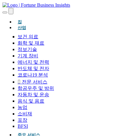
(현재의)
집
산업
보건 의료
화학 및 재료
정보기술
기계 장비
에너지 및 전력
반도체 및 전자
코로나19 분석
전문 서비스
항공우주 및 방위
자동차 및 운송
음식 및 음료
농업
소비재
포장
BFSI
주요 서비스