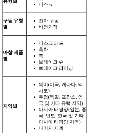
유형별
디스크
구동 유형
전자 구동
별
비전기적
디스크 패드
축차
마찰 제품
북
별
브레이크 슈
브레이크 라이닝
북미(미국, 캐나다, 멕
시코)
유럽(독일, 프랑스, ​​영
국 및 기타 유럽 지역)
지역별
아시아 태평양(일본, 중
국, 인도, 한국 및 기타
아시아 태평양 지역)
나머지 세계