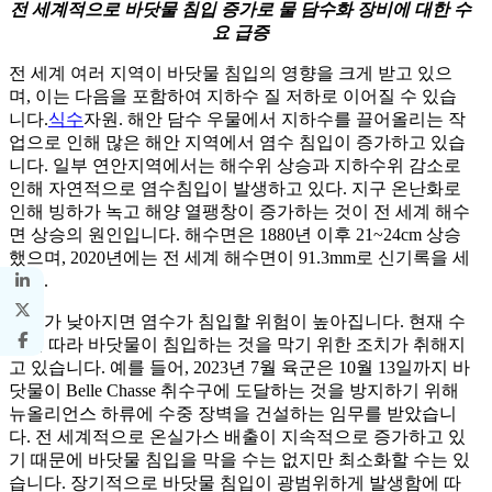
전 세계적으로 바닷물 침입 증가로 물 담수화 장비에 대한 수
요 급증
전 세계 여러 지역이 바닷물 침입의 영향을 크게 받고 있으
며, 이는 다음을 포함하여 지하수 질 저하로 이어질 수 있습
니다.
식수
자원. 해안 담수 우물에서 지하수를 끌어올리는 작
업으로 인해 많은 해안 지역에서 염수 침입이 증가하고 있습
니다. 일부 연안지역에서는 해수위 상승과 지하수위 감소로
인해 자연적으로 염수침입이 발생하고 있다. 지구 온난화로
인해 빙하가 녹고 해양 열팽창이 증가하는 것이 전 세계 해수
면 상승의 원인입니다. 해수면은 1880년 이후 21~24cm 상승
했으며, 2020년에는 전 세계 해수면이 91.3mm로 신기록을 세
웠다.
수위가 낮아지면 염수가 침입할 위험이 높아집니다. 현재 수
로를 따라 바닷물이 침입하는 것을 막기 위한 조치가 취해지
고 있습니다. 예를 들어, 2023년 7월 육군은 10월 13일까지 바
닷물이 Belle Chasse 취수구에 도달하는 것을 방지하기 위해
뉴올리언스 하류에 수중 장벽을 건설하는 임무를 받았습니
다. 전 세계적으로 온실가스 배출이 지속적으로 증가하고 있
기 때문에 바닷물 침입을 막을 수는 없지만 최소화할 수는 있
습니다. 장기적으로 바닷물 침입이 광범위하게 발생함에 따