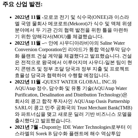
주요 산업 발전:
2022년 11월 -
모로코 전기 및 식수국(ONEE)과 이스라
엘 국영 물회사 메코로트(Mekorot)가 식수 및 액체 위생
분야에서 두 기관 간의 협력 발전을 위한 틀을 마련하
기 위한 양해각서(MOU)를 체결했습니다.
2022년 11월 –
~ 안에
사우디아라비아의 Saline Water
Conversion Corporation인 리야드가 통합 역삼투막 담수
화 플랜트 건설 계약을 체결했다고 발표했습니다. 건설
은 전적으로 왕국에서 이루어지며 사우디-일본 팀이 현
지 콘텐츠 및 정부 조달 당국과 정부 지출 및 프로젝트
효율성 당국과 협력하여 수행할 예정입니다.
2022년 11월 -
QUEST WATER GLOBAL, INC.와
AQUAtap 정수, 담수화 및 유통 기술(AQUAtap Water
Purification, Desalination and Distribution Technology)은
회사의 콩고 합작 투자사인 AQUAtap Oasis Partnership
SARL이 콩고 민주 공화국의 Trust Merchant Bank(TMB)
와 파트너십을 맺고 새로운 딜러 기반 비즈니스 모델을
출시했다고 발표했습니다.
2021년 7월 –
Dupont는 IDE Water Technologies로부터 이
스라엘의 Sorek B 담수화 플랜트에 해수 역삼투압