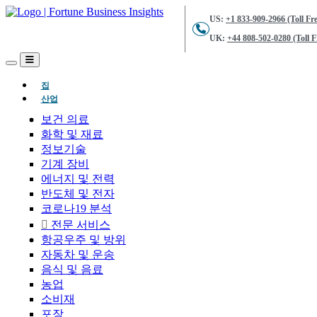
US:
+1 833-909-2966 (Toll Fre
UK:
+44 808-502-0280 (Toll F
(현재의)
집
산업
보건 의료
화학 및 재료
정보기술
기계 장비
에너지 및 전력
반도체 및 전자
코로나19 분석
전문 서비스
항공우주 및 방위
자동차 및 운송
음식 및 음료
농업
소비재
포장