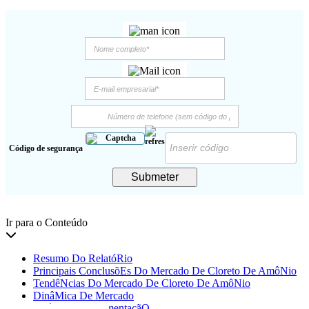
Código de segurança
Submeter
Ir para o Conteúdo
Resumo Do RelatóRio
Principais ConclusõEs Do Mercado De Cloreto De AmôNio
TendêNcias Do Mercado De Cloreto De AmôNio
DinâMica De Mercado
AnáLise De SegmentaçãO