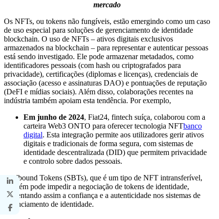
mercado
Os NFTs, ou tokens não fungíveis, estão emergindo como um caso
de uso especial para soluções de gerenciamento de identidade
blockchain. O uso de NFTs – ativos digitais exclusivos
armazenados na blockchain – para representar e autenticar pessoas
está sendo investigado. Ele pode armazenar metadados, como
identificadores pessoais (com hash ou criptografados para
privacidade), certificações (diplomas e licenças), credenciais de
associação (acesso e assinaturas DAO) e pontuações de reputação
(DeFI e mídias sociais). Além disso, colaborações recentes na
indústria também apoiam esta tendência. Por exemplo,
Em junho de 2024
, Fiat24, fintech suíça, colaborou com a
carteira Web3 ONTO para oferecer tecnologia NFT
banco
digital
. Esta integração permite aos utilizadores gerir ativos
digitais e tradicionais de forma segura, com sistemas de
identidade descentralizada (DID) que permitem privacidade
e controlo sobre dados pessoais.
Soulbound Tokens (SBTs), que é um tipo de NFT intransferível,
também pode impedir a negociação de tokens de identidade,
aumentando assim a confiança e a autenticidade nos sistemas de
gerenciamento de identidade.