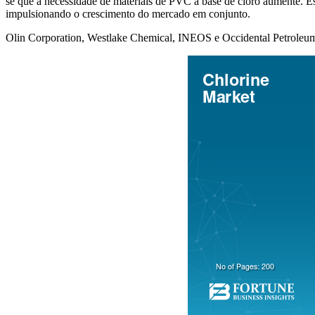
se que a necessidade de materiais de PVC à base de cloro aumente. Es
impulsionando o crescimento do mercado em conjunto.
Olin Corporation, Westlake Chemical, INEOS e Occidental Petroleum