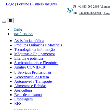
US:
+1 833-909-2966 (chamad
UK:
+44 808-502-0280 (chama
(ATUAL)
CASA
INDÚSTRIAS
Assistência médica
Produtos Químicos e Materiais
Tecnologia da Informação
Máquinas e Equipamentos
Energia e potência
Semicondutores e Eletrónica
Análise COVID-19
Serviços Profissionais
Aeroespacial e Defesa
Automóvel e Transporte
Alimentos e Bebidas
Agricultura
Bens de consumo
Embalagem
BFSI