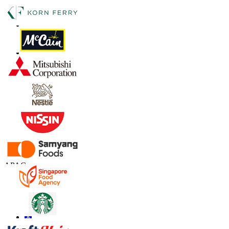
Contate-nos
US
+1 833 909 2966 ( chamada gratuita )
UK
+44 808 502 0280 (chamada gratuita )
APAC
+91 744 740 1245
sales@fortunebusinessinsights.com
Conecte-se conosco