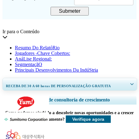
Submeter
Ir para o Conteúdo
Resumo Do RelatóRio
Jogadores -Chave Cobertos:
AnáLise Regional:
SegmentaçãO
Principais Desenvolvimentos Da IndúStria
RECEBA DE 30 A 60
horas
DE PERSONALIZAÇÃO GRATUITA
Ampliar a cobertura regional e por país, Análise de segmentos, Perfis de
Serviços de consultoria de crescimento
empresas, Benchmarking competitivo, e insights sobre o usuário final.
Como podemos ajudá-lo a descobrir novas oportunidades e a crescer
Personalizar agora
Verifique agora
mais rapidamente?