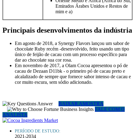
Oriente Médio e África (África do Sul,
Emirados Árabes Unidos e Restos de
mim e a)
Principais desenvolvimentos da indústria
Em agosto de 2018, a Synergy Flavors lançou um sabor de
chocolate Ruby recém -desenvolvido, feito usando um tipo
único de feijão de cacau com um processo específico para
dar ao chocolate sua cor rosa.
Em novembro de 2017, a Olam Cocoa apresentou o pó de
cacau de Dezaan D11bk - o primeiro pó de cacau preto e
alcalalizado de sempre que fornece sabor intenso de cacau e
cor muito escura, sem sódio adicionado.
BAIXAR AMOSTRA
FALE COM O
ANALISTA
PERÍODO DE ESTUDO:
2021-2034