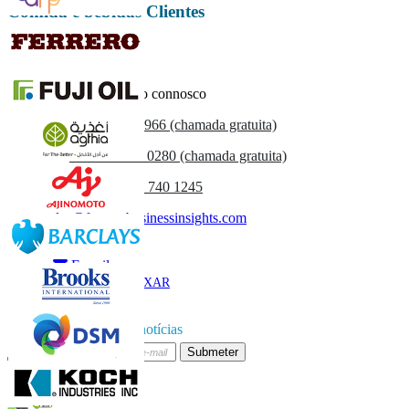
Comida e bebidas Clientes
Entre em contacto connosco
US
+1 833 909 2966 (chamada gratuita)
UK
+44 808 502 0280 (chamada gratuita)
(APAC) +91 744 740 1245
sales@fortunebusinessinsights.com
Chamado
E-mail
BAIXAR
AMOSTRA
Subscrever boletim de notícias
Submeter
Confie on-line