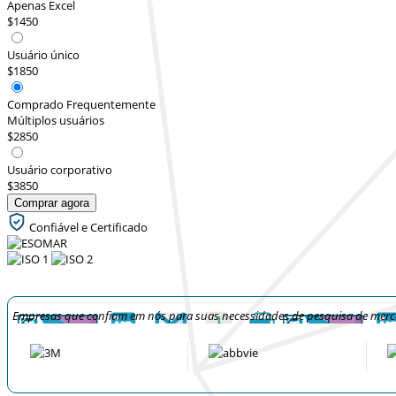
Apenas Excel
$1450
Usuário único
$1850
Comprado Frequentemente
Múltiplos usuários
$2850
Usuário corporativo
$3850
Comprar agora
Confiável e Certificado
Empresas que confiam em nós para suas necessidades de pesquisa de mer