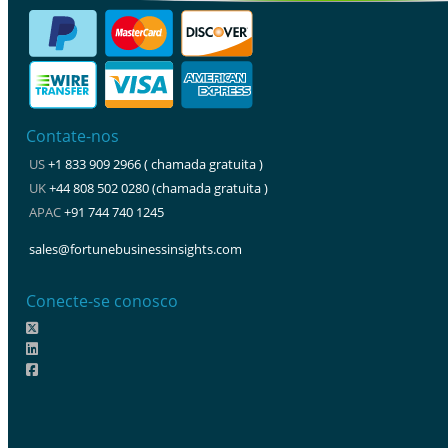
Contate-nos
US
+1 833 909 2966 ( chamada gratuita )
UK
+44 808 502 0280 (chamada gratuita )
APAC
+91 744 740 1245
sales@fortunebusinessinsights.com
Conecte-se conosco