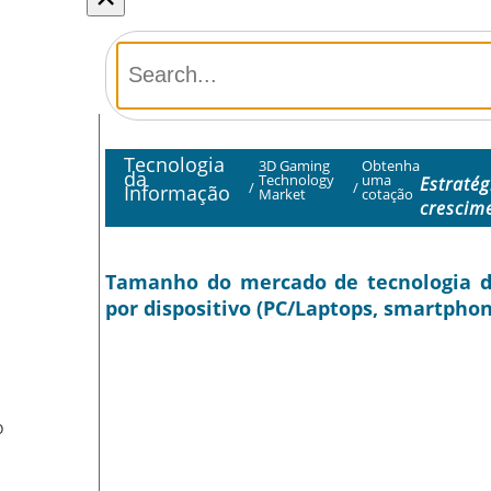
Tecnologia
3D Gaming
Obtenha
da
Technology
uma
Estratég
/
/
Informação
Market
cotação
crescim
Tamanho do mercado de tecnologia de 
por dispositivo (PC/Laptops, smartphon
O