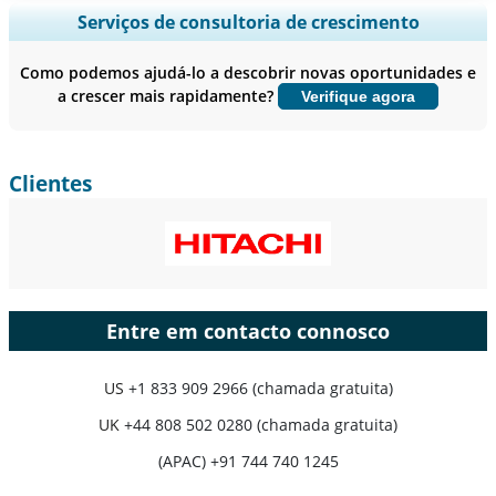
Ampliar a cobertura regional e por país, Análise de segmentos,
Serviços de consultoria de crescimento
Perfis de empresas, Benchmarking competitivo, e insights sobre o
usuário final.
Como podemos ajudá-lo a descobrir novas oportunidades e
a crescer mais rapidamente?
Verifique agora
Personalizar agora
Clientes
Entre em contacto connosco
US
+1 833 909 2966 (chamada gratuita)
UK
+44 808 502 0280 (chamada gratuita)
(APAC) +91 744 740 1245