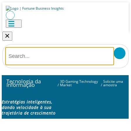
×
Tecnologia da
3D Gaming Technology
Solicite uma
Informação
/
Market
/
amostra
Estratégias inteligentes,
dando velocidade à sua
trajetória de crescimento