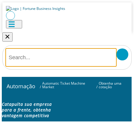
×
Automatic Ticket Machine
Obtenha uma
Automação
/
Market
/
cotação
Catapulta sua empresa
para a frente, obtenha
vantagem competitiva