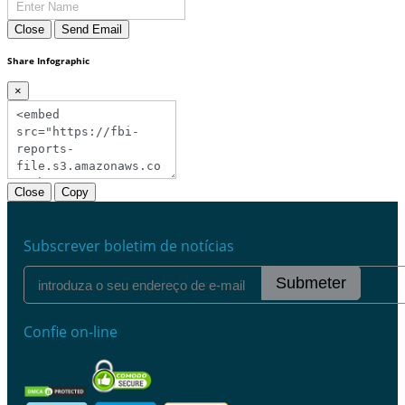
Close
Send Email
Share Infographic
×
Close
Copy
Subscrever boletim de notícias
Submeter
Confie on-line