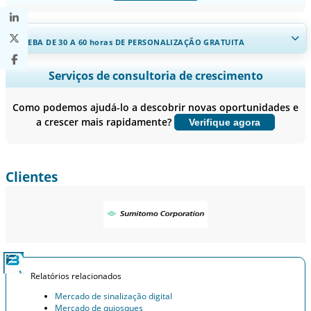
RECEBA DE 30 A 60
horas
DE PERSONALIZAÇÃO GRATUITA
Ampliar a cobertura regional e por país, Análise de segmentos,
Serviços de consultoria de crescimento
Perfis de empresas, Benchmarking competitivo, e insights sobre o
usuário final.
Como podemos ajudá-lo a descobrir novas oportunidades e
a crescer mais rapidamente?
Verifique agora
Personalizar agora
Clientes
Relatórios relacionados
Mercado de sinalização digital
Mercado de quiosques