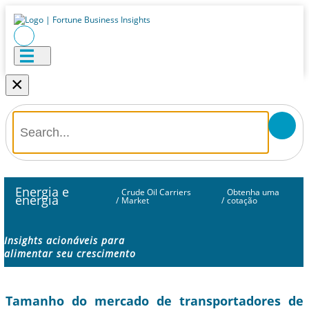
×
Energia e
Crude Oil Carriers
Obtenha uma
energia
/
Market
/
cotação
Insights acionáveis ​​para
alimentar seu crescimento
Tamanho do mercado de transportadores de