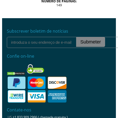
NÚMERO DE PÁGINAS:
149
Subscrever boletim de notícias
Submeter
Confie on-line
Contate-nos
US
+1 833 909 2966 ( chamada gratuita )