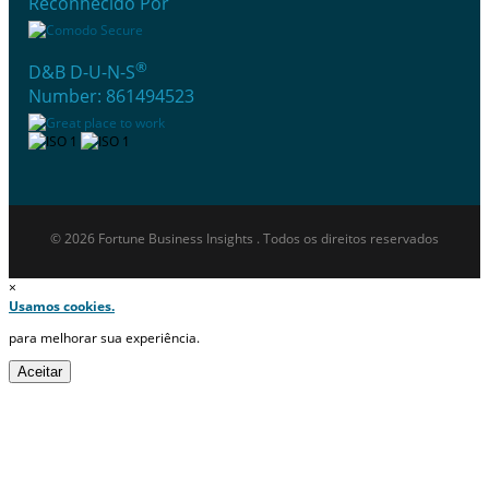
Reconhecido Por
®
D&B D-U-N-S
Number: 861494523
© 2026 Fortune Business Insights . Todos os direitos reservados
×
Usamos cookies.
para melhorar sua experiência.
Aceitar