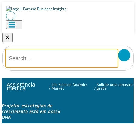
×
Assistência
Life Science Analytics
Solicite uma amostra
médica
/
Market
/
grátis
Projetar estratégias de
crescimento está em nosso
DNA