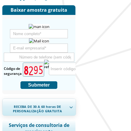
Baixar amostra gratuita
Código de
segurança
Submeter
RECEBA DE 30 A 60
horas
DE
PERSONALIZAÇÃO GRATUITA
Ampliar a cobertura regional e por
Serviços de consultoria de
país, Análise de segmentos, Perfis de