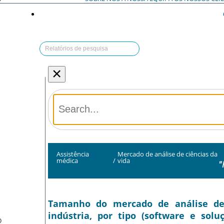
×
Assistência
Mercado de análise de ciências da
médica
/
vida
"
Tamanho do mercado de análise de c
indústria, por tipo (software e solu
O