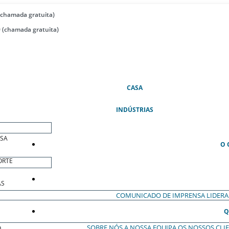
(chamada gratuita)
 (chamada gratuita)
(ATUAL)
CASA
INDÚSTRIAS
ESA
O 
ORTE
AS
COMUNICADO DE IMPRENSA
LIDER
Q
SOBRE NÓS
A NOSSA EQUIPA
OS NOSSOS CLI
O