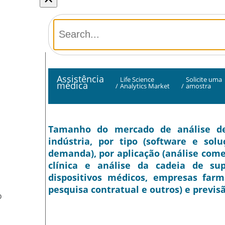
Assistência
Life Science
Solicite uma
médica
/
Analytics Market
/
amostra
Tamanho do mercado de análise de 
indústria, por tipo (software e solu
demanda), por aplicação (análise comer
clínica e análise da cadeia de sup
dispositivos médicos, empresas farm
pesquisa contratual e outros) e previsã
O