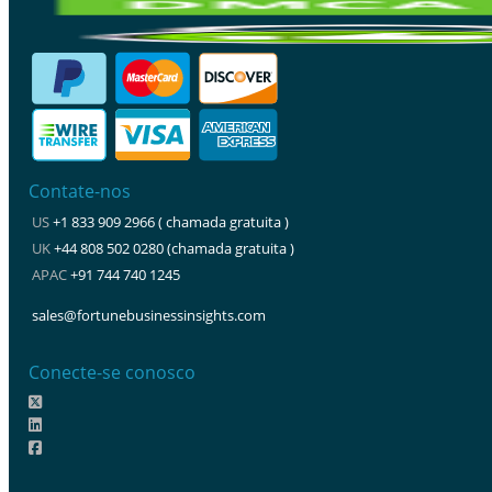
Contate-nos
US
+1 833 909 2966 ( chamada gratuita )
UK
+44 808 502 0280 (chamada gratuita )
APAC
+91 744 740 1245
sales@fortunebusinessinsights.com
Conecte-se conosco