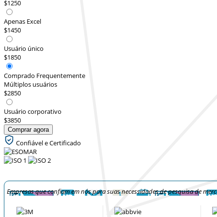
$1250
Apenas Excel
$1450
Usuário único
$1850
Comprado Frequentemente
Múltiplos usuários
$2850
Usuário corporativo
$3850
Comprar agora
Confiável e Certificado
Empresas que confiam em nós para suas necessidades de pesquisa de mer