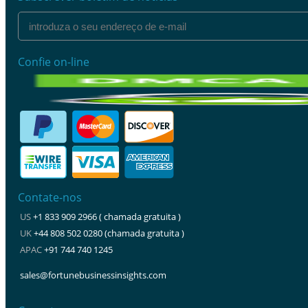
Confie on-line
Contate-nos
US
+1 833 909 2966 ( chamada gratuita )
UK
+44 808 502 0280 (chamada gratuita )
APAC
+91 744 740 1245
sales@fortunebusinessinsights.com