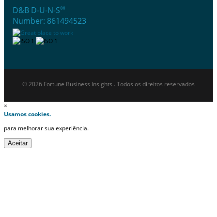
®
D&B D-U-N-S
Number: 861494523
© 2026 Fortune Business Insights . Todos os direitos reservados
×
Usamos cookies.
para melhorar sua experiência.
Aceitar