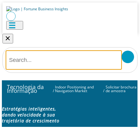
×
Tecnologia da
Indoor Positioning and
Solicitar brochura
Informação
/
Navigation Market
/
de amostra
Estratégias inteligentes,
dando velocidade à sua
trajetória de crescimento