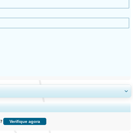
, e insights sobre o usuário final.
e?
Verifique agora