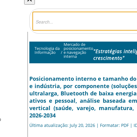
Mercado de
Tecnologia da
posicionamento
"Estratégias intel
Informação
/
e navegação
interna
crescimento"
Posicionamento interno e tamanho do 
e indústria, por componente (soluções,
ultralarga, Bluetooth de baixa energia
ativos e pessoal, análise baseada em
vertical (saúde, varejo, manufatura,
2026-2034
O
Última atualização: July 20, 2026 | Formatar: PDF | I