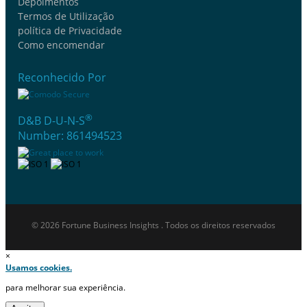
Depoimentos
Termos de Utilização
política de Privacidade
Como encomendar
Reconhecido Por
®
D&B D-U-N-S
Number: 861494523
© 2026 Fortune Business Insights . Todos os direitos reservados
×
Usamos cookies.
para melhorar sua experiência.