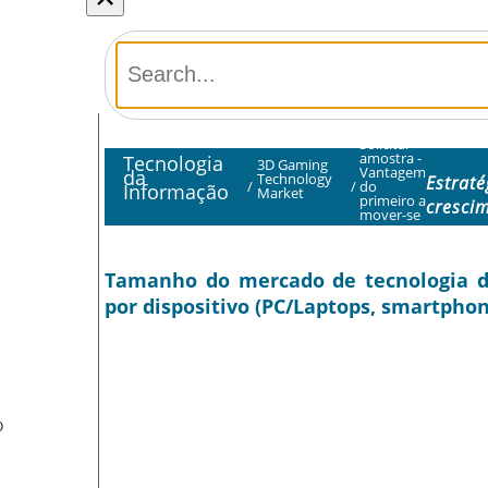
Solicitar
amostra -
Tecnologia
3D Gaming
Vantagem
da
Technology
Estraté
/
/
do
Informação
Market
primeiro a
cresci
mover-se
Tamanho do mercado de tecnologia de 
por dispositivo (PC/Laptops, smartphon
O