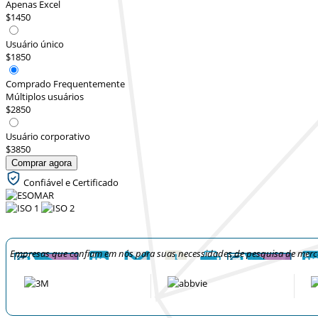
Apenas Excel
$1450
Usuário único
$1850
Comprado Frequentemente
Múltiplos usuários
$2850
Usuário corporativo
$3850
Comprar agora
Confiável e Certificado
Empresas que confiam em nós para suas necessidades de pesquisa de mer