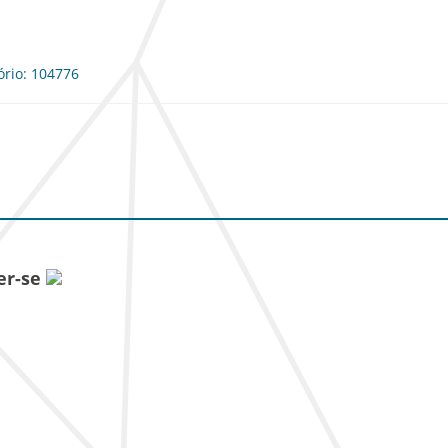
ório: 104776
er-se