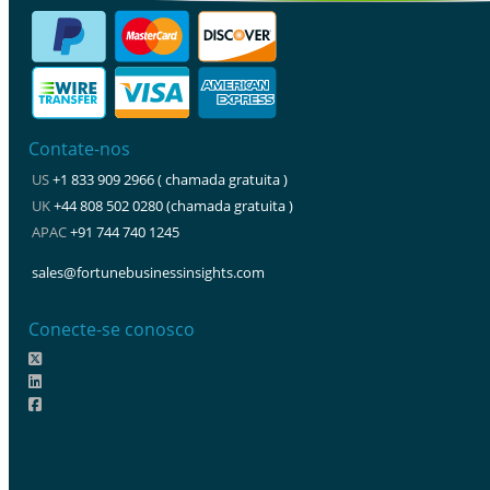
Contate-nos
US
+1 833 909 2966 ( chamada gratuita )
UK
+44 808 502 0280 (chamada gratuita )
APAC
+91 744 740 1245
sales@fortunebusinessinsights.com
Conecte-se conosco