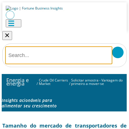
×
Energia e
Crude Oil Carriers
Solicitar amostra - Vantagem do
energia
/
Market
/
primeiro a mover-se
Insights acionáveis ​​para
alimentar seu crescimento
Tamanho do mercado de transportadores de