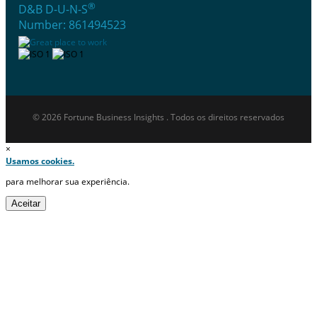
®
D&B D-U-N-S
Number: 861494523
© 2026 Fortune Business Insights . Todos os direitos reservados
×
Usamos cookies.
para melhorar sua experiência.
Aceitar