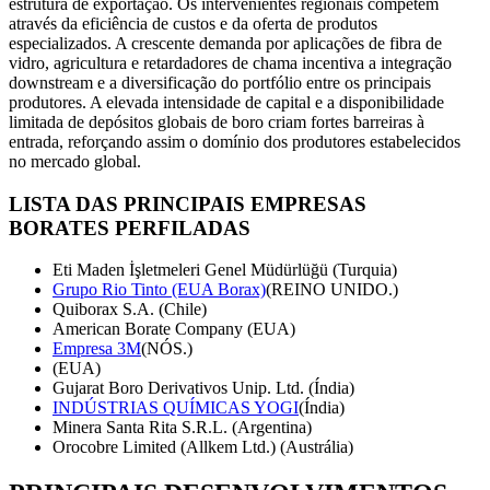
estrutura de exportação. Os intervenientes regionais competem
através da eficiência de custos e da oferta de produtos
especializados. A crescente demanda por aplicações de fibra de
vidro, agricultura e retardadores de chama incentiva a integração
downstream e a diversificação do portfólio entre os principais
produtores. A elevada intensidade de capital e a disponibilidade
limitada de depósitos globais de boro criam fortes barreiras à
entrada, reforçando assim o domínio dos produtores estabelecidos
no mercado global.
LISTA DAS PRINCIPAIS EMPRESAS
BORATES PERFILADAS
Eti Maden İşletmeleri Genel Müdürlüğü (Turquia)
Grupo Rio Tinto (EUA Borax)
(REINO UNIDO.)
Quiborax S.A. (Chile)
American Borate Company (EUA)
Empresa 3M
(NÓS.)
(EUA)
Gujarat Boro Derivativos Unip. Ltd. (Índia)
INDÚSTRIAS QUÍMICAS YOGI
(Índia)
Minera Santa Rita S.R.L. (Argentina)
Orocobre Limited (Allkem Ltd.) (Austrália)