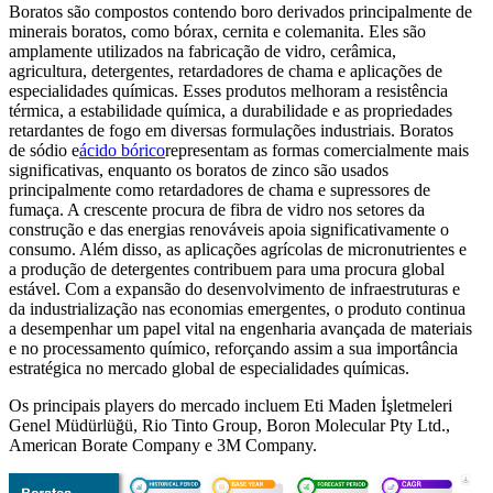
Boratos são compostos contendo boro derivados principalmente de
minerais boratos, como bórax, cernita e colemanita. Eles são
amplamente utilizados na fabricação de vidro, cerâmica,
agricultura, detergentes, retardadores de chama e aplicações de
especialidades químicas. Esses produtos melhoram a resistência
térmica, a estabilidade química, a durabilidade e as propriedades
retardantes de fogo em diversas formulações industriais. Boratos
de sódio e
ácido bórico
representam as formas comercialmente mais
significativas, enquanto os boratos de zinco são usados ​​
principalmente como retardadores de chama e supressores de
fumaça. A crescente procura de fibra de vidro nos setores da
construção e das energias renováveis ​​apoia significativamente o
consumo. Além disso, as aplicações agrícolas de micronutrientes e
a produção de detergentes contribuem para uma procura global
estável. Com a expansão do desenvolvimento de infraestruturas e
da industrialização nas economias emergentes, o produto continua
a desempenhar um papel vital na engenharia avançada de materiais
e no processamento químico, reforçando assim a sua importância
estratégica no mercado global de especialidades químicas.
Os principais players do mercado incluem Eti Maden İşletmeleri
Genel Müdürlüğü, Rio Tinto Group, Boron Molecular Pty Ltd.,
American Borate Company e 3M Company.