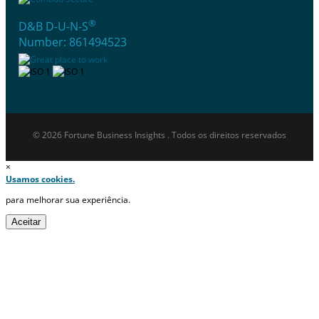
®
D&B D-U-N-S
Number: 861494523
© 2026 Fortune Business Insights . Todos os direitos reservados
×
Usamos cookies.
para melhorar sua experiência.
Aceitar