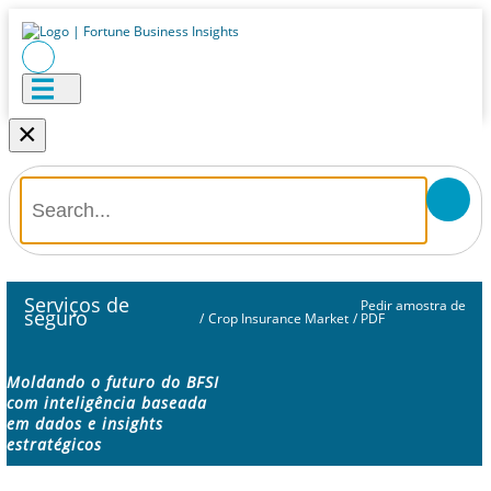
×
Serviços de
Pedir amostra de
seguro
/
Crop Insurance Market
/
PDF
Moldando o futuro do BFSI
com inteligência baseada
em dados e insights
estratégicos