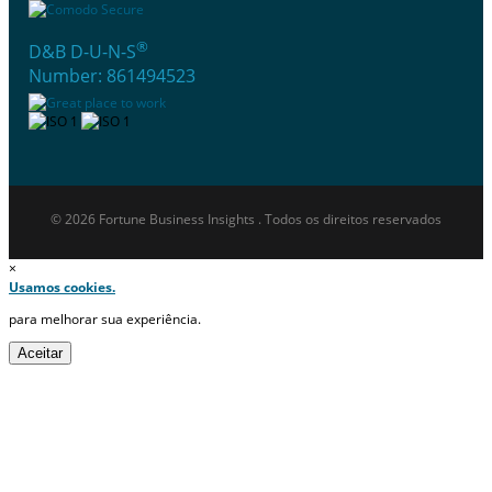
®
D&B D-U-N-S
Number: 861494523
© 2026 Fortune Business Insights . Todos os direitos reservados
×
Usamos cookies.
para melhorar sua experiência.
Aceitar