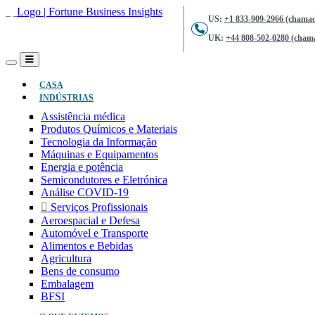
US:
+1 833-909-2966 (chamad
UK:
+44 808-502-0280 (chama
(ATUAL)
CASA
INDÚSTRIAS
Assistência médica
Produtos Químicos e Materiais
Tecnologia da Informação
Máquinas e Equipamentos
Energia e potência
Semicondutores e Eletrónica
Análise COVID-19
Serviços Profissionais
Aeroespacial e Defesa
Automóvel e Transporte
Alimentos e Bebidas
Agricultura
Bens de consumo
Embalagem
BFSI