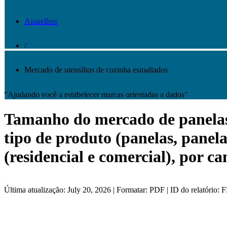
Aparelhos
/
Mercado de utensílios de cozinha esmaltados
"Ajudando você a estabelecer marcas orientadas a dados"
Tamanho do mercado de panelas 
tipo de produto (panelas, panela
(residencial e comercial), por ca
Última atualização: July 20, 2026 | Formatar: PDF | ID do relatório: