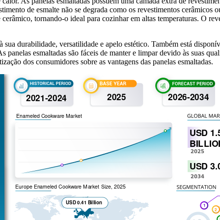
 calor. As panelas esmaltadas possuem uma camada extra de revestimento
revestimento de esmalte não se degrada como os revestimentos cerâmicos
e cerâmico, tornando-o ideal para cozinhar em altas temperaturas. O rev
 sua durabilidade, versatilidade e apelo estético. Também está disponí
 As panelas esmaltadas são fáceis de manter e limpar devido às suas qua
tização dos consumidores sobre as vantagens das panelas esmaltadas.