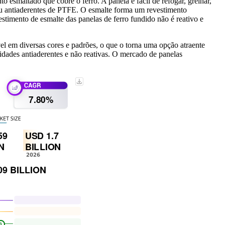
 esmaltado que cobre o ferro. A panela é fácil de refogar, grelhar,
 ou antiaderentes de PTFE. O esmalte forma um revestimento
estimento de esmalte das panelas de ferro fundido não é reativo e
vel em diversas cores e padrões, o que o torna uma opção atraente
lidades antiaderentes e não reativas. O mercado de panelas