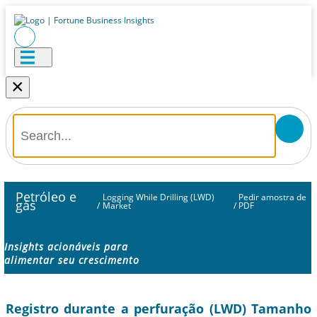
×
Petróleo e
Logging While Drilling (LWD)
Pedir amostra de
gás
/
Market
/
PDF
Insights acionáveis ​​para
alimentar seu crescimento
Registro durante a perfuração (LWD) Tamanho