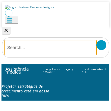
×
Assistência
Lung Cancer Surgery
Pedir amostra de
médica
/
Market
/
PDF
Projetar estratégias de
crescimento está em nosso
DNA