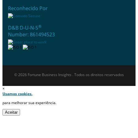
Reconhecido Por
®
D&B D-U-N-S
Number: 861494523
© 2026 Fortune Business Insights . Todos os direitos reservados
×
Usamos cookies.
para melhorar sua experiência.
Aceitar