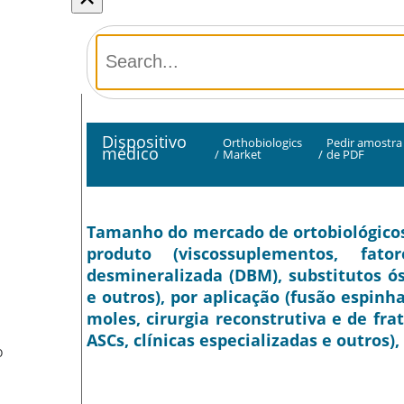
Dispositivo
Orthobiologics
Pedir amostra
médico
/
Market
/
de PDF
Tamanho do mercado de ortobiológicos, 
produto (viscossuplementos, fat
desmineralizada (DBM), substitutos ós
e outros), por aplicação (fusão espinha
moles, cirurgia reconstrutiva e de frat
ASCs, clínicas especializadas e outros)
O