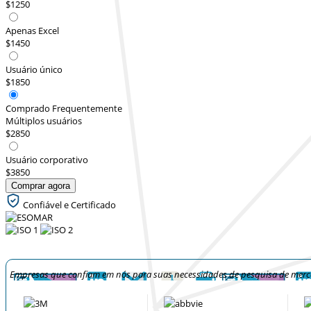
$1250
Apenas Excel
$1450
Usuário único
$1850
Comprado Frequentemente
Múltiplos usuários
$2850
Usuário corporativo
$3850
Comprar agora
Confiável e Certificado
Empresas que confiam em nós para suas necessidades de pesquisa de mer