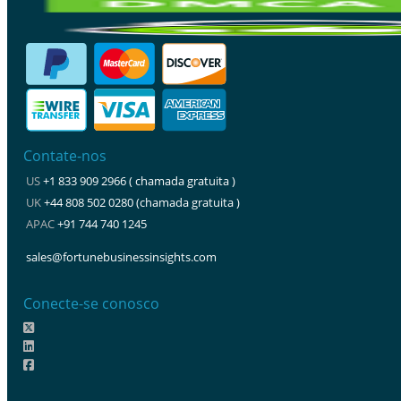
Contate-nos
US
+1 833 909 2966 ( chamada gratuita )
UK
+44 808 502 0280 (chamada gratuita )
APAC
+91 744 740 1245
sales@fortunebusinessinsights.com
Conecte-se conosco