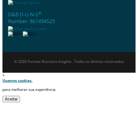
®
D&B D-U-N-S
Number: 861494523
© 2026 Fortune Business Insights . Todos os direitos reservados
×
Usamos cookies.
para melhorar sua experiência.
Aceitar