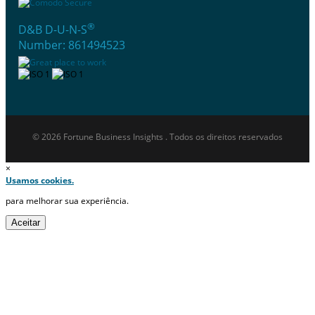
®
D&B D-U-N-S
Number: 861494523
© 2026 Fortune Business Insights . Todos os direitos reservados
×
Usamos cookies.
para melhorar sua experiência.
Aceitar