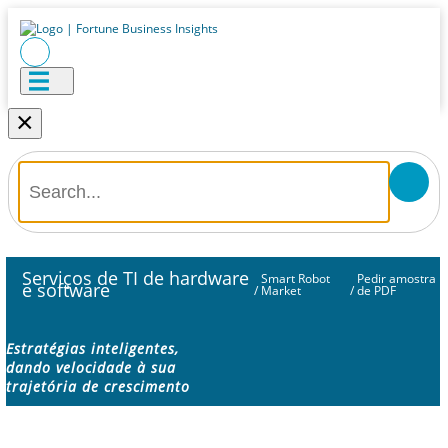
×
Serviços de TI de hardware
Smart Robot
Pedir amostra
e software
/
Market
/
de PDF
Estratégias inteligentes,
dando velocidade à sua
trajetória de crescimento