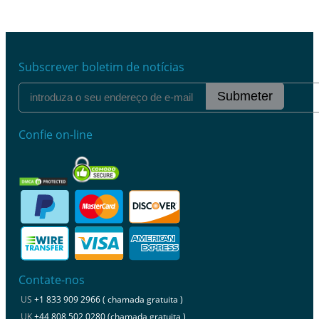
Subscrever boletim de notícias
Submeter
Confie on-line
Contate-nos
US
+1 833 909 2966 ( chamada gratuita )
UK
+44 808 502 0280 (chamada gratuita )