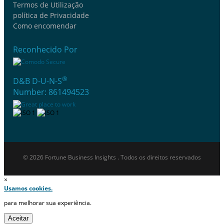
Termos de Utilização
política de Privacidade
Como encomendar
Reconhecido Por
®
D&B D-U-N-S
Number: 861494523
© 2026 Fortune Business Insights . Todos os direitos reservados
×
Usamos cookies.
para melhorar sua experiência.
Aceitar