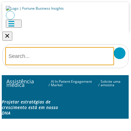
×
Assistência
AI In Patient Engagement
Solicite uma
médica
/
Market
/
amostra
Projetar estratégias de
crescimento está em nosso
DNA