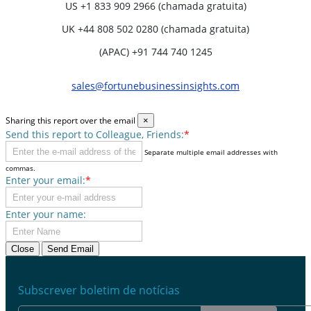
US
+1 833 909 2966 (chamada gratuita)
UK
+44 808 502 0280 (chamada gratuita)
(APAC) +91 744 740 1245
sales@fortunebusinessinsights.com
Sharing this report over the email
×
Send this report to Colleague, Friends:
*
Separate multiple email addresses with
commas.
Enter your email:
*
Enter your name:
Close
Send Email
Subscrever boletim de notícias