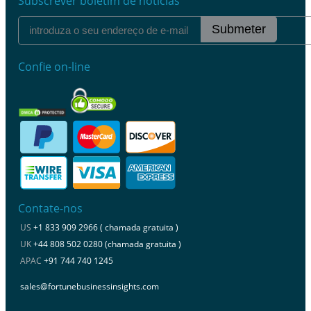
Subscrever boletim de notícias
Submeter
Confie on-line
Contate-nos
US
+1 833 909 2966 ( chamada gratuita )
UK
+44 808 502 0280 (chamada gratuita )
APAC
+91 744 740 1245
sales@fortunebusinessinsights.com