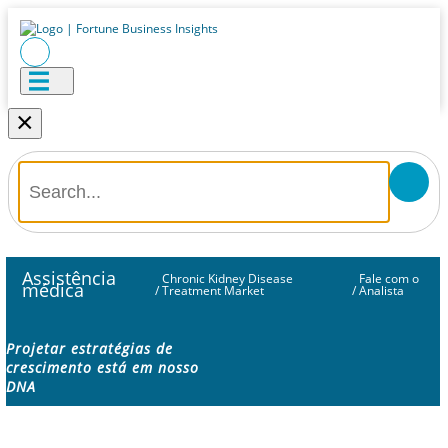
×
Assistência
Chronic Kidney Disease
Fale com o
médica
/
Treatment Market
/
Analista
Projetar estratégias de
crescimento está em nosso
DNA