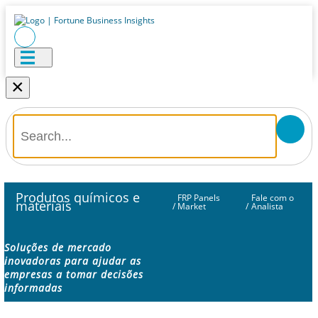
×
Produtos químicos e
FRP Panels
Fale com o
materiais
/
Market
/
Analista
Soluções de mercado
inovadoras para ajudar as
empresas a tomar decisões
informadas