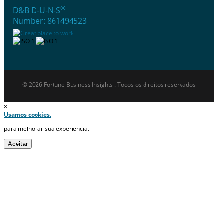
®
D&B D-U-N-S
Number: 861494523
© 2026 Fortune Business Insights . Todos os direitos reservados
×
Usamos cookies.
para melhorar sua experiência.
Aceitar