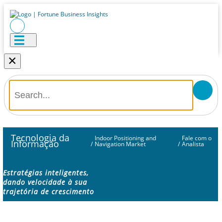
×
Tecnologia da
Indoor Positioning and
Fale com o
Informação
/
Navigation Market
/
Analista
Estratégias inteligentes,
dando velocidade à sua
trajetória de crescimento