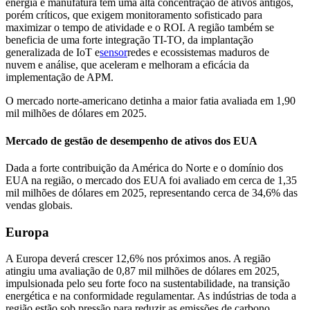
energia e manufatura têm uma alta concentração de ativos antigos,
porém críticos, que exigem monitoramento sofisticado para
maximizar o tempo de atividade e o ROI. A região também se
beneficia de uma forte integração TI-TO, da implantação
generalizada de IoT e
sensor
redes e ecossistemas maduros de
nuvem e análise, que aceleram e melhoram a eficácia da
implementação de APM.
O mercado norte-americano detinha a maior fatia avaliada em 1,90
mil milhões de dólares em 2025.
Mercado de gestão de desempenho de ativos dos EUA
Dada a forte contribuição da América do Norte e o domínio dos
EUA na região, o mercado dos EUA foi avaliado em cerca de 1,35
mil milhões de dólares em 2025, representando cerca de 34,6% das
vendas globais.
Europa
A Europa deverá crescer 12,6% nos próximos anos. A região
atingiu uma avaliação de 0,87 mil milhões de dólares em 2025,
impulsionada pelo seu forte foco na sustentabilidade, na transição
energética e na conformidade regulamentar. As indústrias de toda a
região estão sob pressão para reduzir as emissões de carbono,