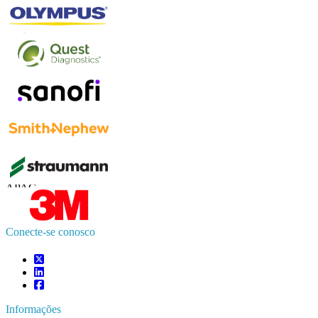
Contate-nos
US
+1 833 909 2966 ( chamada gratuita )
UK
+44 808 502 0280 (chamada gratuita )
APAC
+91 744 740 1245
sales@fortunebusinessinsights.com
Conecte-se conosco
Informações