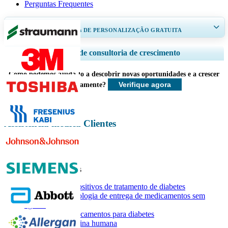
Perguntas Frequentes
RECEBA DE 30 A 60
horas
DE PERSONALIZAÇÃO GRATUITA
Ampliar a cobertura regional e por país, Análise de segmentos, Perfis de
Serviços de consultoria de crescimento
empresas, Benchmarking competitivo, e insights sobre o usuário final.
Como podemos ajudá-lo a descobrir novas oportunidades e a crescer
Personalizar agora
Verifique agora
mais rapidamente?
Assistência médica Clientes
Relatórios relacionados
Mercado de dispositivos de tratamento de diabetes
Mercado de tecnologia de entrega de medicamentos sem
agulha
Mercado de medicamentos para diabetes
Mercado de insulina humana