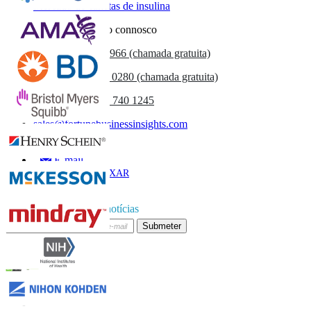
Mercado de canetas de insulina
Entre em contacto connosco
US
+1 833 909 2966 (chamada gratuita)
UK
+44 808 502 0280 (chamada gratuita)
(APAC) +91 744 740 1245
sales@fortunebusinessinsights.com
Chamado
E-mail
BAIXAR
AMOSTRA
Subscrever boletim de notícias
Submeter
Confie on-line