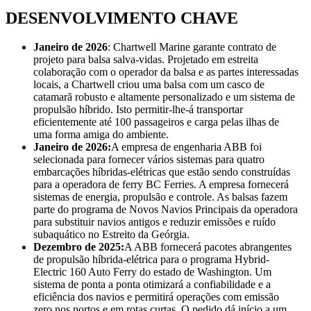
DESENVOLVIMENTO CHAVE
Janeiro de 2026
: Chartwell Marine garante contrato de
projeto para balsa salva-vidas. Projetado em estreita
colaboração com o operador da balsa e as partes interessadas
locais, a Chartwell criou uma balsa com um casco de
catamarã robusto e altamente personalizado e um sistema de
propulsão híbrido. Isto permitir-lhe-á transportar
eficientemente até 100 passageiros e carga pelas ilhas de
uma forma amiga do ambiente.
Janeiro de 2026:
A empresa de engenharia ABB foi
selecionada para fornecer vários sistemas para quatro
embarcações híbridas-elétricas que estão sendo construídas
para a operadora de ferry BC Ferries. A empresa fornecerá
sistemas de energia, propulsão e controle. As balsas fazem
parte do programa de Novos Navios Principais da operadora
para substituir navios antigos e reduzir emissões e ruído
subaquático no Estreito da Geórgia.
Dezembro de 2025:
A ABB fornecerá pacotes abrangentes
de propulsão híbrida-elétrica para o programa Hybrid-
Electric 160 Auto Ferry do estado de Washington. Um
sistema de ponta a ponta otimizará a confiabilidade e a
eficiência dos navios e permitirá operações com emissão
zero nos portos e em rotas curtas. O pedido dá início a um